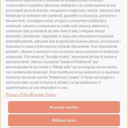
prestazioni degli annunci, misurare le prestazioni dei contenuti,
comprendere il pubblico attraverso statistiche o la combinazione di dati
provenienti da fonti diverse, sviluppare e migliorare i servizi, utilizzare dati
limitati per la selezione dei contenuti, garantire la sicurezza, prevenire e
rilevare frodi, correggere errori, erogare e presentare pubblicità e
contenuto, salvare e comunicare le scelte sulla privacy, abbinare e
combinare dati provenienti da altre fonti di dati, collegare diversi
dispositivi, identificare i dispositivi in base alle informazioni trasmesse
automaticamente, utilizzare dati di geolocalizzazione precisi, riconoscere i
dispositivi in base a informazioni richieste attivamente. Puoi liberamente
prestare, rifiutare o revocare il tuo consenso senza incorrere in limitazioni
sostanziali. Cliccando su "Accetta cookie," acconsenti all'uso di cookie e
strumenti simili. Utilizza il pulsante "Gestisci Preferenze" per
personalizzare le tue scelte o "Rifiuta tutto" per proseguire senza cookie
COLLEZIONE ANTA LISCIA
non strettamente necessari. Puoi modificare le tue preferenze in qualsiasi
momento cliccando sul link "Preferenze Cookie" in fondo alla pagina o
sull'icona dello scudo in basso a sinistra. Le tue preferenze si
Le cucine con anta liscia esprimono uno stile
applicheranno al solo dispositivo in uso.
essenziale fatto di colore, design, tecnologia e
|
Privacy Policy
Cookie Policy
innovazione. Moduli versatili e numerose finiture
permettono di progettare composizioni lineari, ad
Accetta cookie
angolo, con penisola o isola, interpretando al
meglio ogni modo di vivere la cucina.
Rifiuta tutto