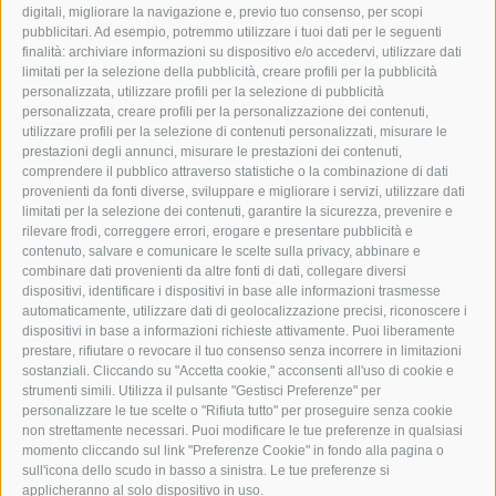
digitali, migliorare la navigazione e, previo tuo consenso, per scopi
pubblicitari. Ad esempio, potremmo utilizzare i tuoi dati per le seguenti
ISCRIVITI ALLA NOSTRA NEWSLETTER
finalità: archiviare informazioni su dispositivo e/o accedervi, utilizzare dati
limitati per la selezione della pubblicità, creare profili per la pubblicità
personalizzata, utilizzare profili per la selezione di pubblicità
personalizzata, creare profili per la personalizzazione dei contenuti,
Nome * *
utilizzare profili per la selezione di contenuti personalizzati, misurare le
prestazioni degli annunci, misurare le prestazioni dei contenuti,
comprendere il pubblico attraverso statistiche o la combinazione di dati
Cognome * *
provenienti da fonti diverse, sviluppare e migliorare i servizi, utilizzare dati
limitati per la selezione dei contenuti, garantire la sicurezza, prevenire e
rilevare frodi, correggere errori, erogare e presentare pubblicità e
contenuto, salvare e comunicare le scelte sulla privacy, abbinare e
E-mail * *
combinare dati provenienti da altre fonti di dati, collegare diversi
dispositivi, identificare i dispositivi in base alle informazioni trasmesse
automaticamente, utilizzare dati di geolocalizzazione precisi, riconoscere i
dispositivi in base a informazioni richieste attivamente. Puoi liberamente
Paese
prestare, rifiutare o revocare il tuo consenso senza incorrere in limitazioni
sostanziali. Cliccando su "Accetta cookie," acconsenti all'uso di cookie e
strumenti simili. Utilizza il pulsante "Gestisci Preferenze" per
Iscrivendomi alla newsletter accetto al trattamento
personalizzare le tue scelte o "Rifiuta tutto" per proseguire senza cookie
non strettamente necessari. Puoi modificare le tue preferenze in qualsiasi
dei miei dati personali per fini commerciali da Arrex
momento cliccando sul link "Preferenze Cookie" in fondo alla pagina o
Spa come descritto nella nostra
normativa sulla
sull'icona dello scudo in basso a sinistra. Le tue preferenze si
privacy
.
applicheranno al solo dispositivo in uso.