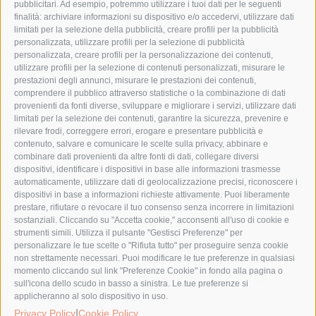
pubblicitari. Ad esempio, potremmo utilizzare i tuoi dati per le seguenti
ISCRIVITI ALLA NOSTRA NEWSLETTER
finalità: archiviare informazioni su dispositivo e/o accedervi, utilizzare dati
limitati per la selezione della pubblicità, creare profili per la pubblicità
personalizzata, utilizzare profili per la selezione di pubblicità
personalizzata, creare profili per la personalizzazione dei contenuti,
Nome * *
utilizzare profili per la selezione di contenuti personalizzati, misurare le
prestazioni degli annunci, misurare le prestazioni dei contenuti,
comprendere il pubblico attraverso statistiche o la combinazione di dati
Cognome * *
provenienti da fonti diverse, sviluppare e migliorare i servizi, utilizzare dati
limitati per la selezione dei contenuti, garantire la sicurezza, prevenire e
rilevare frodi, correggere errori, erogare e presentare pubblicità e
contenuto, salvare e comunicare le scelte sulla privacy, abbinare e
E-mail * *
combinare dati provenienti da altre fonti di dati, collegare diversi
dispositivi, identificare i dispositivi in base alle informazioni trasmesse
automaticamente, utilizzare dati di geolocalizzazione precisi, riconoscere i
dispositivi in base a informazioni richieste attivamente. Puoi liberamente
Paese
prestare, rifiutare o revocare il tuo consenso senza incorrere in limitazioni
sostanziali. Cliccando su "Accetta cookie," acconsenti all'uso di cookie e
strumenti simili. Utilizza il pulsante "Gestisci Preferenze" per
Iscrivendomi alla newsletter accetto al trattamento
personalizzare le tue scelte o "Rifiuta tutto" per proseguire senza cookie
non strettamente necessari. Puoi modificare le tue preferenze in qualsiasi
dei miei dati personali per fini commerciali da Arrex
momento cliccando sul link "Preferenze Cookie" in fondo alla pagina o
Spa come descritto nella nostra
normativa sulla
sull'icona dello scudo in basso a sinistra. Le tue preferenze si
privacy
.
applicheranno al solo dispositivo in uso.
|
Privacy Policy
Cookie Policy